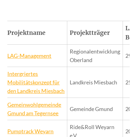
LA
Projektname
Projektträger
Bes
Regionalentwicklung
LAG-Management
29.1
Oberland
Intergriertes
Mobilitätskonzept für
Landkreis Miesbach
25.0
den Landkreis Miesbach
Gemeinwohlgemeinde
Gemeinde Gmund
20.1
Gmund am Tegernsee
Ride&Roll Weyarn
Pumptrack Weyarn
20.1
e.V.