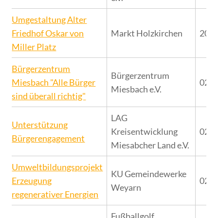
Umgestaltung Alter
Friedhof Oskar von
Markt Holzkirchen
20.1
Miller Platz
Bürgerzentrum
Bürgerzentrum
Miesbach "Alle Bürger
02.0
Miesbach e.V.
sind überall richtig"
LAG
Unterstützung
Kreisentwicklung
02.0
Bürgerengagement
Miesabcher Land e.V.
Umweltbildungsprojekt
KU Gemeindewerke
Erzeugung
02.0
Weyarn
regenerativer Energien
Fußballgolf