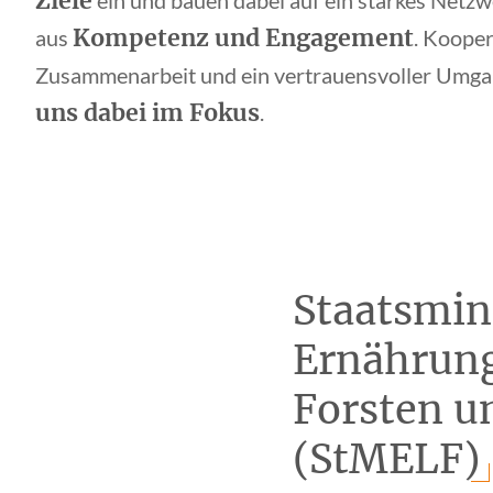
Ziele
ein und bauen dabei auf ein starkes Netz
Kompetenz und Engagement
aus
. Kooper
Zusammenarbeit und ein vertrauensvoller Umg
uns dabei im Fokus
.
Staatsmin
Ernährung
Forsten u
(StMELF)