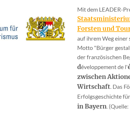
Mit dem LEADER-Pro
Staatsministeriu
Forsten und Tou
auf ihrem Weg einer
Motto "Bürger gestal
der französischen Be
d
éveloppement de l'
zwischen Aktione
Wirtschaft
. Das F
Erfolgsgeschichte fü
in Bayern
. (Quelle