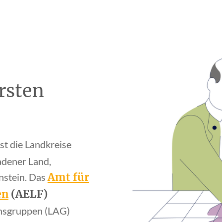
rsten
t die Landkreise
adener Land,
Amt für
nstein. Das
en
(AELF)
onsgruppen (LAG)