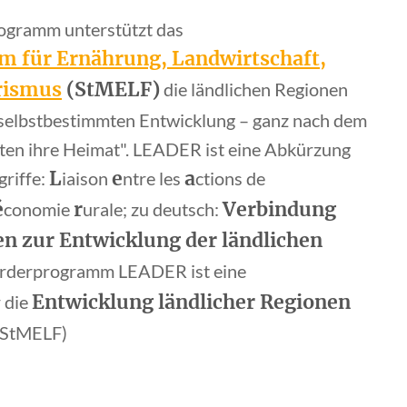
gramm unterstützt das
m für Ernährung, Landwirtschaft,
rismus
(StMELF)
die ländlichen Regionen
 selbstbestimmten Entwicklung – ganz nach dem
ten ihre Heimat". LEADER ist eine Abkürzung
L
e
a
griffe:
iaison
ntre les
ctions de
é
r
Verbindung
conomie
urale; zu deutsch:
n zur Entwicklung der ländlichen
örderprogramm LEADER ist eine
Entwicklung ländlicher Regionen
r die
: StMELF)