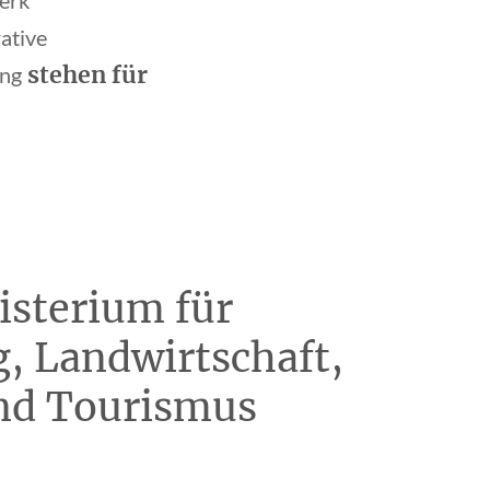
werk
ative
stehen für
ang
isterium für
, Landwirtschaft,
nd Tourismus