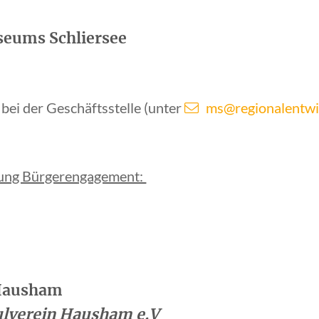
eums Schliersee
 bei der Geschäftsstelle (unter
ms@regionalentwi
zung Bürgerengagement:
 Hausham
ulverein Hausham e.V