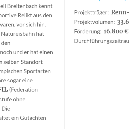
teil Breitenbach kennt
Projektträger:
,
Renn-
ortive Relikt aus den
Projektvolumen:
,
33.
aren, vor sich hin.
Förderung:
,
16.800 €
e Natureisbahn hat
Durchführungszeitra
h den
s noch und er hat einen
m selben Standort
lympischen Sportarten
äre sogar eine
FIL
(Federation
sstufe ohne
? Die
ltet ein Gutachten